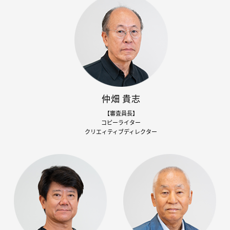
交通広告グランプリ2021は、4月1日から作品募集開始で
す！
2020.12.11
交通広告グランプリ2020 受賞作品を公開しております！
※一部の動画が再生されない可能性がございますので、
Google Chrome、Microsoft Edgeなどでご覧ください。
仲畑 貴志
2020.11.9
【審査員長】
交通広告グランプリ2020の受賞作品は、2020年12月11日
コピーライター
クリエィティブディレクター
（金）12時に本特設サイトにて発表いたします！
2020.6.1
2020年7月に予定していた受賞作品の発表は、2020年12
月に実施いたします。
※詳細が決まり次第、改めてお知らせいたします。
2020.4.13