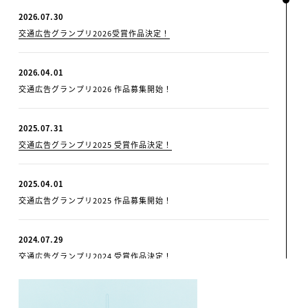
2026.07.30
交通広告グランプリ2026受賞作品決定！
2026.04.01
交通広告グランプリ2026 作品募集開始！
2025.07.31
交通広告グランプリ2025 受賞作品決定！
2025.04.01
交通広告グランプリ2025 作品募集開始！
2024.07.29
交通広告グランプリ2024 受賞作品決定！
2024.04.02